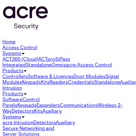
Home
Access Control
Systems
ACT365 (Cloud)
ACTpro
SiPass
Integrated
Standalone
Omnis
acre Access Control
Products
Controllers
Software & Licences
Door Modules
Signal
Modules
Keypads
Kits
Readers
Credentials
Standalone
Auxilia
Intrusion
Products
Software
Control
Panels
Keypads
Expanders
Communications
Wireless 2-
Way
Detectors
Kits
Auxiliary
Systems
acre Intrusion
Detectors
Auxiliary
Secure Networking and
Server Solutions