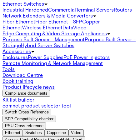
Ethernet Switches
Industrial Hardened
Commercial
Terminal Servers
Routers
Network Extenders & Media Converters
Fiber Ethernet
Fiber Ethernet - SFP
Copper
Ethernet
Wireless Ethernet
Data
Video
Edge Computing & Video Storage Appliances
Purpose Built Server - Management
Purpose Built Server -
Storage
Hybrid Server Switches
Accessories
Enclosures
Power Supplies
PoE Power Injectors
Remote Monitoring & Network Management
Tools
Download Centre
Book training
Product lifecycle news
Compliance documents
Kit list builder
comnet product selector tool
Switch Cross Reference
SFP Compatibility checker
PSU Cross reference
Ethernet
Switches
Copperline
Video
Access Control Reader Compatibility Chart