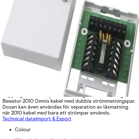
KPD2010 Junction Box
Partcode:
S54592-Z149-A100
KPD 2010 är en kopplingsdosa som kan användas för
avsäkring, fördelning och separation av strömmatningen
till noder och lås i en Bewator 2010 Omnis installation.
Kopplingsdosan är speciellt framtagen för anslutning av
Bewator 2010 Omnis kabel med dubbla strömmatningspar.
Dosan kan även användas för separation av låsmatning
när 2010 kabel med bara ett strömpar används.
Technical data
Import & Export
Colour