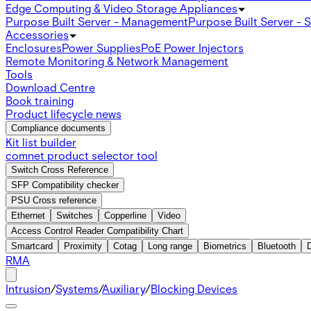
Edge Computing & Video Storage Appliances
Purpose Built Server - Management
Purpose Built Server - 
Accessories
Enclosures
Power Supplies
PoE Power Injectors
Remote Monitoring & Network Management
Tools
Download Centre
Book training
Product lifecycle news
Compliance documents
Kit list builder
comnet product selector tool
Switch Cross Reference
SFP Compatibility checker
PSU Cross reference
Ethernet
Switches
Copperline
Video
Access Control Reader Compatibility Chart
Smartcard
Proximity
Cotag
Long range
Biometrics
Bluetooth
RMA
Intrusion
/
Systems
/
Auxiliary
/
Blocking Devices