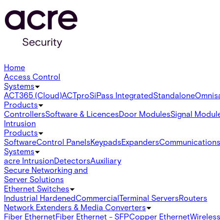
Home
Access Control
Systems
ACT365 (Cloud)
ACTpro
SiPass Integrated
Standalone
Omnis
Products
Controllers
Software & Licences
Door Modules
Signal Modul
Intrusion
Products
Software
Control Panels
Keypads
Expanders
Communication
Systems
acre Intrusion
Detectors
Auxiliary
Secure Networking and
Server Solutions
Ethernet Switches
Industrial Hardened
Commercial
Terminal Servers
Routers
Network Extenders & Media Converters
Fiber Ethernet
Fiber Ethernet - SFP
Copper Ethernet
Wireless