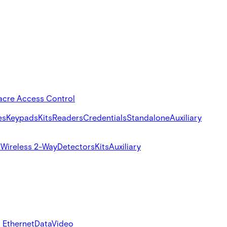
acre Access Control
es
Keypads
Kits
Readers
Credentials
Standalone
Auxiliary
s
Wireless 2-Way
Detectors
Kits
Auxiliary
 Ethernet
Data
Video